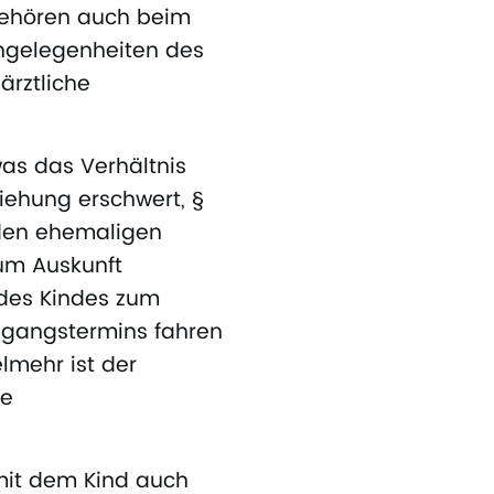
gehören auch beim
ngelegenheiten des
ärztliche
was das Verhältnis
ziehung erschwert, §
 den ehemaligen
zum Auskunft
 des Kindes zum
mgangstermins fahren
elmehr ist der
ie
mit dem Kind auch