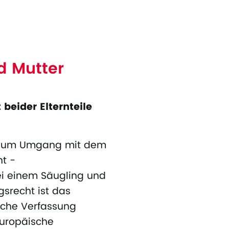
d Mutter
beider Elternteile
ist zum Umgang mit dem
ht -
i einem Säugling und
gsrecht ist das
sche Verfassung
europäische