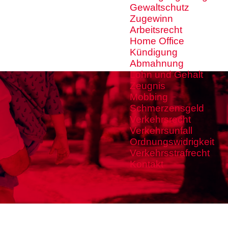
Gewaltschutz
Zugewinn
Arbeitsrecht
Home Office
Kündigung
Abmahnung
Lohn und Gehalt
Zeugnis
Mobbing
Schmerzensgeld
Verkehrsrecht
Verkehrsunfall
Ordnungswidrigkeit
Verkehrsstrafrecht
Kontakt